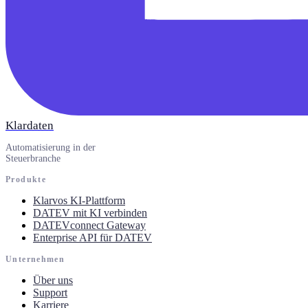
Klardaten
Automatisierung in der
Steuerbranche
Produkte
Klarvos KI-Plattform
DATEV mit KI verbinden
DATEVconnect Gateway
Enterprise API für DATEV
Unternehmen
Über uns
Support
Karriere