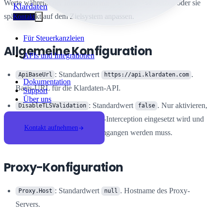
Werte während der Installation mit
und
setzen oder sie
-s
-se
Klardaten
später direkt auf dem Zielsystem anpassen.
Kontakt
Für Steuerkanzleien
Allgemeine Konfiguration
APIs und Integrationen
: Standardwert
.
ApiBaseUrl
https://api.klardaten.com
Dokumentation
Basis-URL für die Klardaten-API.
Support
Über uns
: Standardwert
. Nur aktivieren,
DisableTLSValidation
false
wenn in der Umgebung SSL-Interception eingesetzt wird und
Kontakt aufnehmen
die TLS-Prüfung bewusst umgangen werden muss.
Proxy-Konfiguration
: Standardwert
. Hostname des Proxy-
Proxy.Host
null
Servers.