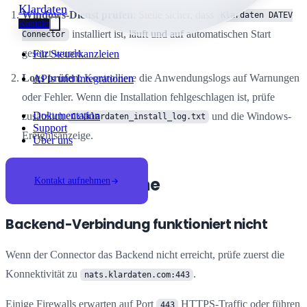
Klardaten
Windows-Dienst prüfen
: Stelle sicher, dass
Klardaten DATEV
Kontakt
installiert ist, läuft und auf automatischen Start
Connector
gesetzt wurde.
Für Steuerkanzleien
Logs prüfen
: Kontrolliere die Anwendungslogs auf Warnungen
APIs und Integrationen
oder Fehler. Wenn die Installation fehlgeschlagen ist, prüfe
Dokumentation
zusätzlich
und die Windows-
C:\klardaten_install_log.txt
Support
Ereignisanzeige.
Über uns
Typische Probleme
Kontakt aufnehmen
Backend-Verbindung funktioniert nicht
Wenn der Connector das Backend nicht erreicht, prüfe zuerst die
Konnektivität zu
.
nats.klardaten.com:443
Einige Firewalls erwarten auf Port
HTTPS-Traffic oder führen
443